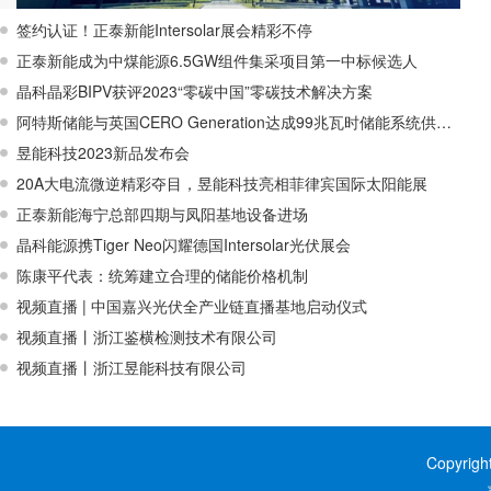
签约认证！正泰新能Intersolar展会精彩不停
正泰新能成为中煤能源6.5GW组件集采项目第一中标候选人
晶科晶彩BIPV获评2023“零碳中国”零碳技术解决方案
阿特斯储能与英国CERO Generation达成99兆瓦时储能系统供应协议
昱能科技2023新品发布会
20A大电流微逆精彩夺目，昱能科技亮相菲律宾国际太阳能展
正泰新能海宁总部四期与凤阳基地设备进场
晶科能源携Tiger Neo闪耀德国Intersolar光伏展会
陈康平代表：统筹建立合理的储能价格机制
视频直播 | 中国嘉兴光伏全产业链直播基地启动仪式
视频直播丨浙江鉴横检测技术有限公司
视频直播丨浙江昱能科技有限公司
Copyrig