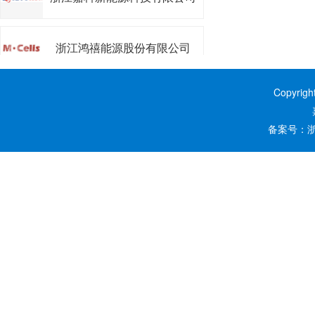
浙江鸿禧能源股份有限公司
浙江昱能科技有限公司
Copyrig
备案号：
浙
嘉兴阿特斯阳光能源科技有限
公司
嘉兴南湖学院
嘉兴秀洲光伏小镇开发建设有
限公司
浙江芯能光伏科技股份有限公