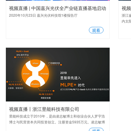
视频直播 | 中国嘉兴光伏全产业链直播基地启动
视频
2020年10月23日 嘉兴光伏科技馆1楼报告厅
浙江鉴
仪式
内太
体的
观看
求，
视频直播丨浙江昱能科技有限公司
昱能科技成立于2010年，是由凌志敏博士和创业合伙人罗宇浩
博士与民营资本共同投资创立。注册资金5935万元。凌志敏博
士和罗宇浩博士分别为国家级和省级领军人才，属于全球第一